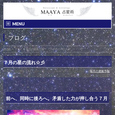
MENU
ブログ
HOME
»
ブログ
»
毎月の運氣予報
»
７月の星の流れ☆彡
７月の星の流れ☆彡
投稿日 : 2020年7月3日
最終更新日時 : 2020年7月3日
カテゴリー :
毎月の運氣予報
前へ、同時に後ろへ。矛盾した力が押し合う７月