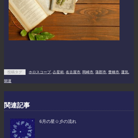
投稿タグ
ホロスコープ
,
占星術
,
名古屋市
,
岡崎市
,
蒲郡市
,
豊橋市
,
運気
,
開運
関連記事
6月の星☆彡の流れ