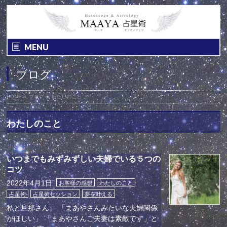
MENU
ブログ
HOME
»
ブログ
»
わたしのこと
わたしのこと
いつまでもみずみずしい夫婦でいる５つの
コツ
2022年4月1日
お客様の感想
わたしのこと
占星術
占星術セッション
夢を叶える
私と旦那さん。 「まあやさんみたいな夫婦関係
がほしい」 「まあやさんご夫妻は素敵です」と