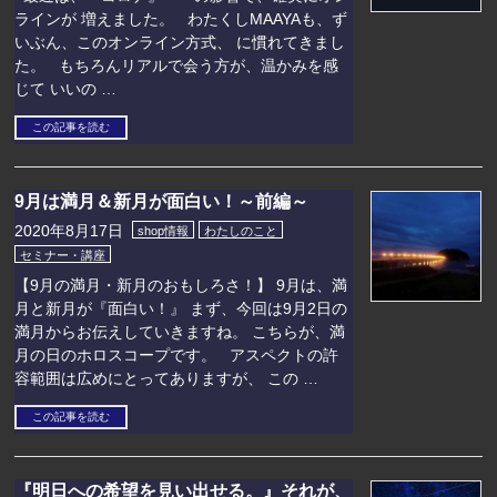
ラインが 増えました。 わたくしMAAYAも、ず
いぶん、このオンライン方式、 に慣れてきまし
た。 もちろんリアルで会う方が、温かみを感
じて いいの …
この記事を読む
9月は満月＆新月が面白い！～前編～
2020年8月17日
shop情報
わたしのこと
セミナー・講座
【9月の満月・新月のおもしろさ！】 9月は、満
月と新月が『面白い！』 まず、今回は9月2日の
満月からお伝えしていきますね。 こちらが、満
月の日のホロスコープです。 アスペクトの許
容範囲は広めにとってありますが、 この …
この記事を読む
『明日への希望を見い出せる。』それが、