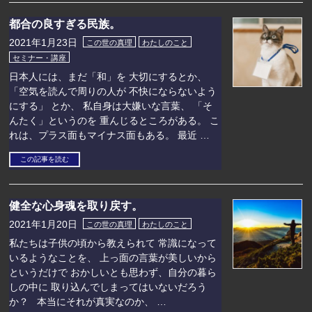
都合の良すぎる民族。
2021年1月23日
この世の真理
わたしのこと
セミナー・講座
日本人には、まだ「和」を 大切にするとか、
「空気を読んで周りの人が 不快にならないよう
にする」 とか、 私自身は大嫌いな言葉、 「そ
んたく」というのを 重んじるところがある。 こ
れは、プラス面もマイナス面もある。 最近 …
この記事を読む
健全な心身魂を取り戻す。
2021年1月20日
この世の真理
わたしのこと
私たちは子供の頃から教えられて 常識になって
いるようなことを、 上っ面の言葉が美しいから
というだけで おかしいとも思わず、自分の暮ら
しの中に 取り込んでしまってはいないだろう
か？ 本当にそれが真実なのか、 …