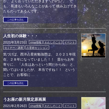
か、 よく言っていただきます＼(^o^)／。 で
も、 私達もいろんなことがあって 積み上げてき
たものってあるんです。 …
この記事を読む
人生初の体験・・・
2021年3月23日
shop情報
わたしのこと
イベント
セミナー・講座
占星術セッション
気づけば、西洋占星術勉強歴は、 ２０２１年現
在、２８年になっていました！！ 昔からお年
寄りに、 「人生はあっという間だからね」 と、
聞いてはいましたが、 本当ですね！！ という
ことで、お客様に …
この記事を読む
うお座の新月限定原画展
2021年2月26日
shop情報
わたしのこと
イベント