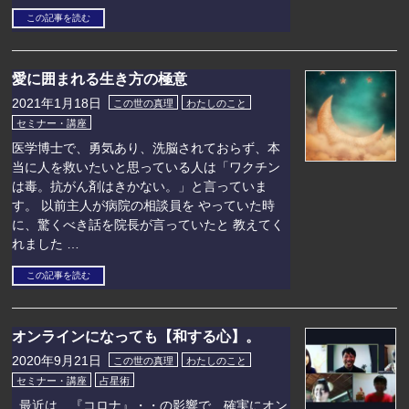
この記事を読む
愛に囲まれる生き方の極意
2021年1月18日
この世の真理
わたしのこと
セミナー・講座
医学博士で、勇気あり、洗脳されておらず、本
当に人を救いたいと思っている人は「ワクチン
は毒。抗がん剤はきかない。」と言っていま
す。 以前主人が病院の相談員を やっていた時
に、驚くべき話を院長が言っていたと 教えてく
れました …
この記事を読む
オンラインになっても【和する心】。
2020年9月21日
この世の真理
わたしのこと
セミナー・講座
占星術
最近は、『コロナ』・・の影響で、確実にオン