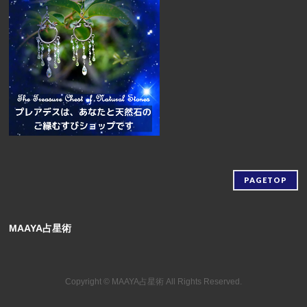
PAGETOP
MAAYA占星術
Copyright ©
MAAYA占星術
All Rights Reserved.