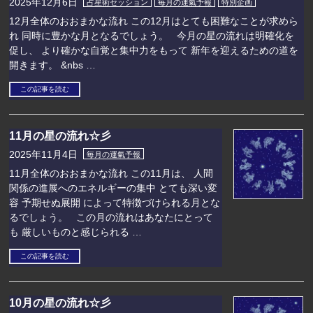
2025年12月6日
占星術セッション
毎月の運氣予報
特別企画
12月全体のおおまかな流れ この12月はとても困難なことが求めら
れ 同時に豊かな月となるでしょう。 今月の星の流れは明確化を
促し、 より確かな自覚と集中力をもって 新年を迎えるための道を
開きます。 &nbs …
この記事を読む
11月の星の流れ☆彡
2025年11月4日
毎月の運氣予報
11月全体のおおまかな流れ この11月は、 人間
関係の進展へのエネルギーの集中 とても深い変
容 予期せぬ展開 によって特徴づけられる月とな
るでしょう。 この月の流れはあなたにとって
も 厳しいものと感じられる …
この記事を読む
10月の星の流れ☆彡