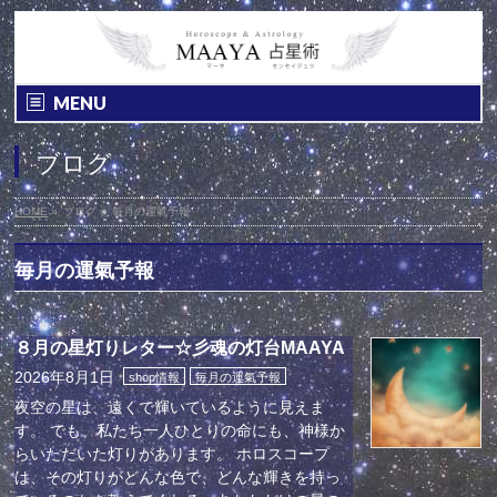
MENU
ブログ
HOME
»
ブログ
»
毎月の運氣予報
毎月の運氣予報
８月の星灯りレター☆彡魂の灯台MAAYA
2026年8月1日
shop情報
毎月の運氣予報
夜空の星は、遠くで輝いているように見えま
す。 でも、私たち一人ひとりの命にも、神様か
らいただいた灯りがあります。 ホロスコープ
は、その灯りがどんな色で、どんな輝きを持っ