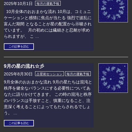
2025年10月1日
毎月の運氣予報
10月全体のおおまかな流れ 10月は、コミュニ
ケーションと感情に焦点が当たる 強烈で波乱に
富んだ期間 となることが星の配置から示唆され
ています。 月の初めには繊細さと忍耐が求め
られますが、 こ …
この記事を読む
9月の星の流れ☆彡
2025年8月30日
占星術セッション
毎月の運氣予報
9月全体のおおまかな流れ 9月の星たちは混沌と
秩序を健全なバランスにする必要性についてあ
なたに語りかけてきます。 この時の混沌と秩序
のバランスは手放すこと、慎重になること、注
意深く考えることによってもたらされるでしょ
う。 …
この記事を読む