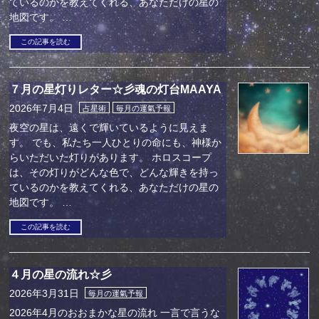
ているのかを教えてくれる、あなただけの星の
地図です。 …
この記事を読む
７月の星灯りレター☆彡魂の灯台MAAYA
2026年7月4日
占星術
毎月の運氣予報
夜空の星は、遠くで輝いているように見えま
す。 でも、私たち一人ひとりの命にも、神様か
らいただいた灯りがあります。 ホロスコープ
は、その灯りがどんな色で、どんな輝きを持っ
ているのかを教えてくれる、あなただけの星の
地図です。 …
この記事を読む
４月の星の流れ☆彡
2026年3月31日
毎月の運氣予報
2026年4月のおおまかな星の流れ 一言で言うな