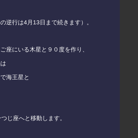
、
の逆行は4月13日まで続きます）。
たご座にいる木星と９０度を作り、
星は
数で海王星と
ひつじ座へと移動します。