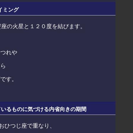
イミング
蟹座の火星と１２０度を結びます。
もつれや
たら
グです。
しているものに気づける内省向きの期間
がおひつじ座で重なり、