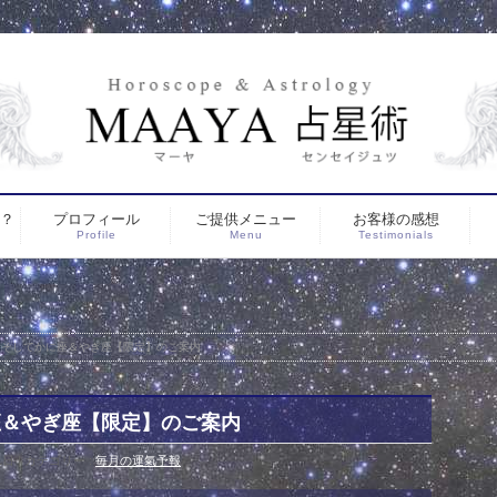
は？
プロフィール
ご提供メニュー
お客様の感想
Profile
Menu
Testimonials
、そしてかに座＆やぎ座【限定】のご案内
座＆やぎ座【限定】のご案内
1日
カテゴリー :
毎月の運氣予報