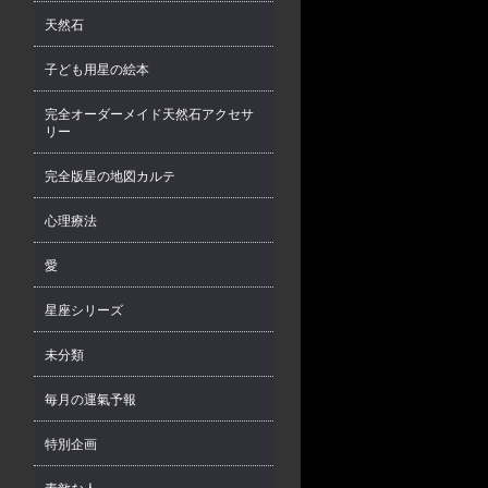
天然石
子ども用星の絵本
完全オーダーメイド天然石アクセサ
リー
完全版星の地図カルテ
心理療法
愛
星座シリーズ
未分類
毎月の運氣予報
特別企画