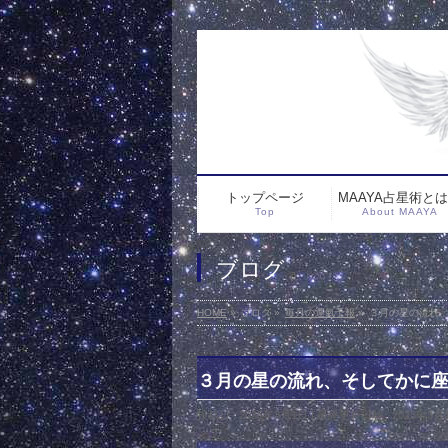
トップページ
MAAYA占星術と
Top
About MAAYA
ブログ
HOME
»
ブログ
»
毎月の運氣予報
»
３月の星の流れ
３月の星の流れ、そしてかに
投稿日 : 2025年3月1日
最終更新日時 : 2025年3月