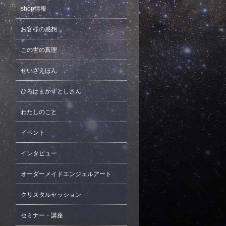
shop情報
お客様の感想
この世の真理
せいざえほん
ひろはまかずとしさん
わたしのこと
イベント
インタビュー
オーダーメイドエンジェルアート
クリスタルセッション
セミナー・講座