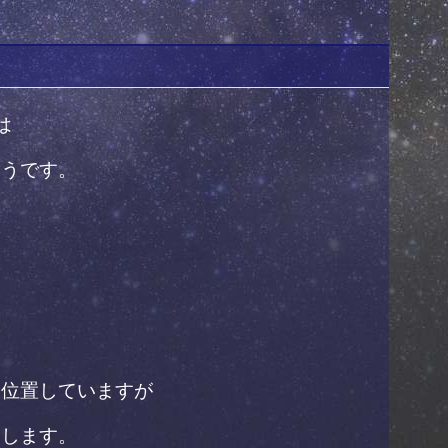
は
そうです。
。
に位置していますが
動します。