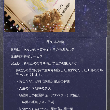
目次
[
非表示
]
体験版 あなたの本質を示す星の地図カルテ
誕生時刻特定サービス
完全版 あなたの宿命を明かす星の地図カルテ
あなたの星図が持つ意味を解説した 世界でたった１冊のカル
テをお届けします。
・あなただけが持つ惑星と星座の解説
・人生の１２領域の解説
・惑星同士の位置関係（アスペクト）の解説
・３年間の運氣リズム予測
・Maayaからあなたへ、星の言の葉一葉