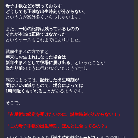
母子手帳などが残っておらず
どうしても正確な出生時刻が分からない、
という方が案外多くいらっしゃいます。
また、
一応の記録は残っているものの
それが本当は正確ではなかった
というケースもこれまでにありました。
戦前生まれの方ですと
年末にお生まれになった場合は
新年生まれとして役場に届け出る
、といったことが
当たり前
のように行われていたようですし
病院によっては、
記録した出生時刻が
実はいい加減
なもので、
場合によっては
1時間近くもずれる
ことがあるようです。
そこで、
「占星術の鑑定を受けたいのに、誕生時刻がわからない！」
「この母子手帳の出生時刻、ほんとに合ってるの？」
というあなたのための
『誕生時刻特定サービス』
をご提供しま