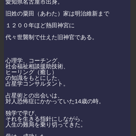
愛知県名古屋市出身。
旧姓の粟田（あわた）家は明治維新まで
１２００年ほど
熱田神宮に
代々世襲制で仕えた旧神官である。
心理学、コーチング、
社会福祉相談援助技術、
ヒーリング（癒し）
の知識をもとにした、
占星学コンサルタント。
占星術との出会いは、
対人恐怖症にかかっていた14歳の時。
独学で学び、
それを生きる指針にしながら、
人生の難局を乗り切ってきた。