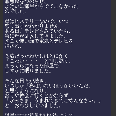
罪悪感をつのらせ、
よけいに部屋からでてこなかった
のでした。
母はヒステリーなので、いつ
怒り出すかわかりません
ある日、テレビをみていたら、
急に母が乱入してきました、
すごく怖い顔で電気とテレビを
消され、
３歳だったわたしはとにかく
「こわい・・・」と押し黙り、
まっくらになった部屋で、
しずかに眠りました。
そんな日々が続き、
いつしか「私はいないほうがいいんだ」
と思うようになり、
お寺や教会に行くとかならず、
「かみさま、うまれてきてごめんなさい。」
と、おわびしていました。
隣県にすむ祖母だけがたよりで、