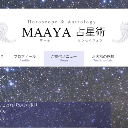
は？
プロフィール
ご提供メニュー
お客様の感想
Profile
Menu
Testimonials
ント
おことわりのない限り
込み
ます。