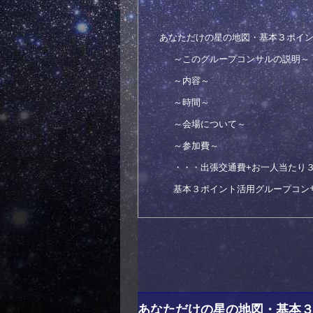
あなただけの星の地図・基本３ポイ
～このグループコンサルの説明～
～内容～
～時間～
～会場について～
～参加費～
・・・出張交通費+お一人当たり
基本３ポイント活用グループコン
あなただけの星の地図・基本