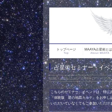
トップページ
MAAYA占星術と
Top
About MAAYA
占星術セミナー・イベ
HOME
»
ご提供メニュー
»
占星術セミナー・イベント
こちらのセミナー、イベントは、特に
『体験版 星の地図カルテ』をお申し
いただいていなくてもご参加いただけ