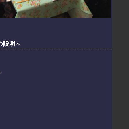
の説明～
ら