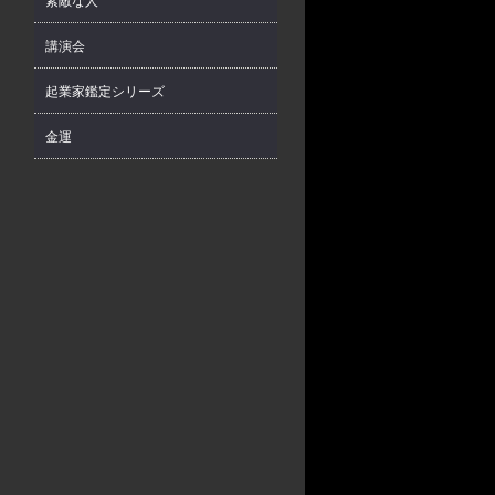
素敵な人
講演会
起業家鑑定シリーズ
金運