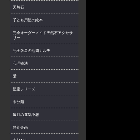
天然石
子ども用星の絵本
完全オーダーメイド天然石アクセサ
リー
完全版星の地図カルテ
心理療法
愛
星座シリーズ
未分類
毎月の運氣予報
特別企画