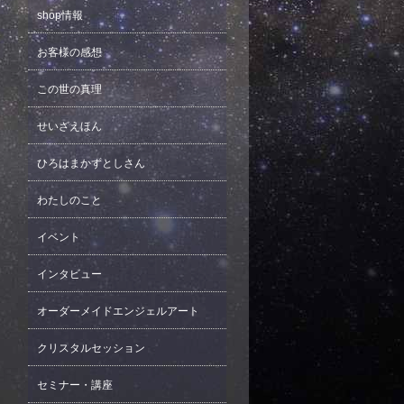
shop情報
お客様の感想
この世の真理
せいざえほん
ひろはまかずとしさん
わたしのこと
イベント
インタビュー
オーダーメイドエンジェルアート
クリスタルセッション
セミナー・講座