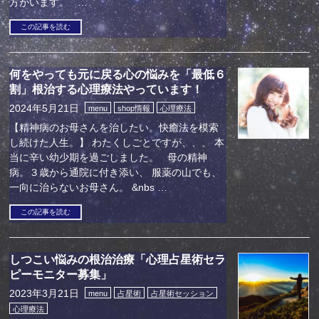
方がいます。 …
この記事を読む
何をやっても元に戻る心の悩みを「最低６
割」根治する心理療法やっています！
2024年5月21日
menu
shop情報
心理療法
【精神病のお母さんを治したい。快癒法を模索
し続けた人生。】 わたくしごとですが、、、 本
当に辛い幼少期を過ごしました。 母の精神
病。３歳から通院に付き添い、 服薬の山でも、
一向に治らないお母さん。 &nbs …
この記事を読む
しつこい悩みの根治治療「心理占星術セラ
ピーモニター募集」
2023年3月21日
menu
占星術
占星術セッション
心理療法