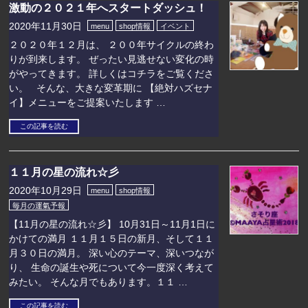
激動の２０２１年へスタートダッシュ！
2020年11月30日
menu
shop情報
イベント
２０２０年１２月は、 ２００年サイクルの終わ
りが到来します。 ぜったい見逃せない変化の時
がやってきます。 詳しくはコチラをご覧くださ
い。 そんな、大きな変革期に 【絶対ハズセナ
イ】メニューをご提案いたします …
この記事を読む
１１月の星の流れ☆彡
2020年10月29日
menu
shop情報
毎月の運氣予報
【11月の星の流れ☆彡】 10月31日～11月1日に
かけての満月 １１月１５日の新月、そして１１
月３０日の満月。 深い心のテーマ、深いつなが
り、 生命の誕生や死について今一度深く考えて
みたい。 そんな月でもあります。１１ …
この記事を読む