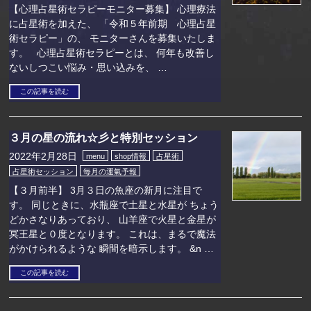
【心理占星術セラピーモニター募集】 心理療法
に占星術を加えた、 「令和５年前期 心理占星
術セラピー」の、 モニターさんを募集いたしま
す。 心理占星術セラピーとは、 何年も改善し
ないしつこい悩み・思い込みを、 …
この記事を読む
３月の星の流れ☆彡と特別セッション
2022年2月28日
menu
shop情報
占星術
占星術セッション
毎月の運氣予報
【３月前半】 3月３日の魚座の新月に注目で
す。 同じときに、水瓶座で土星と水星が ちょう
どかさなりあっており、 山羊座で火星と金星が
冥王星と０度となります。 これは、まるで魔法
がかけられるような 瞬間を暗示します。 &n …
この記事を読む