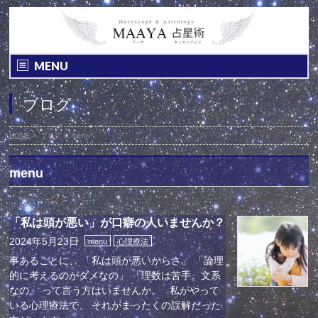
MENU
ブログ
HOME
»
ブログ
»
menu
menu
「私は頭が悪い」が口癖の人いませんか？
2024年5月23日
menu
心理療法
事あるごとに、 「私は頭が悪いからさ」 「論理
的に考えるのがダメなの」 「理数は苦手。文系
なの」 って言う方はいませんか。 私がやって
いる心理療法で、 それがまったくの誤解だった