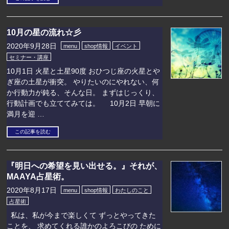
10月の星の流れ☆彡
2020年9月28日
menu
shop情報
イベント
セミナー・講座
10月1日 火星と土星90度 おひつじ座の火星とや
ぎ座の土星が衝突。 やりたいのにやれない、何
か行動力が鈍る、そんな日。 まずはじっくり、
行動計画でも立ててみては。 10月2日 早朝に
満月を迎 …
この記事を読む
『明日への希望を見い出せる。』それが、
MAAYA占星術。
2020年8月17日
menu
shop情報
わたしのこと
占星術
私は、私が今まで楽しくて ずっとやってきた
ことを、 求めてくれる誰かのよろこびの ために