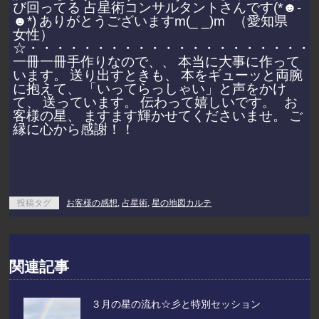
び回ってる
占星術コンサルタントさんです(*☻-
☻*)
ありがとうございますm(_ _)m
（愛知県
女性）
☆・・・・・・・・・・・・・・・・・・・・・
一冊一冊手作りなので、、
本当に大事に作って
います。
送り出すときも、
本をギューッと両腕
に抱えて、
「いってらっしゃい」と声をかけ
て、
送っています。
伝わって嬉しいです。
お
客様の星、
ますます輝かせてくださいませ。
ご
縁に心から感謝！！
投稿タグ
お客様の感想
,
占星術
,
星の地図カルテ
関連記事
３月の星の流れ☆彡と特別セッション