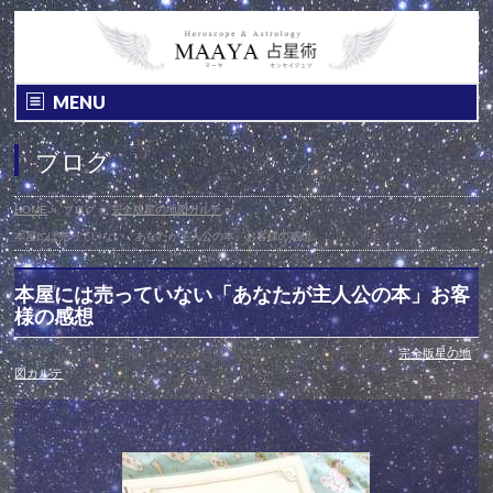
MENU
ブログ
HOME
»
ブログ
»
完全版星の地図カルテ
»
本屋には売っていない「あなたが主人公の本」お客様の感想
本屋には売っていない「あなたが主人公の本」お客
様の感想
投稿日 : 2015年6月19日
最終更新日時 : 2015年8月20日
カテゴリー :
完全版星の地
図カルテ