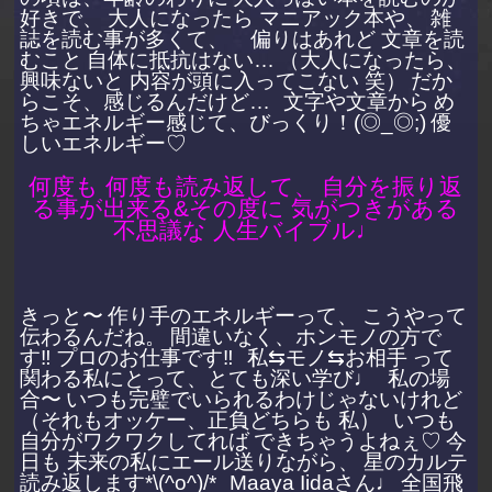
好きで、
大人になったら マニアック本や、
雑
誌を読む事が多くて、
偏りはあれど 文章を読
むこと
自体に抵抗はない…
（大人になったら、
興味ないと 内容が頭に入ってこない 笑）
だか
らこそ、感じるんだけど…
文字や文章から
め
ちゃエネルギー感じて、びっくり！(◎_◎;)
優
しいエネルギー♡
何度も 何度も読み返して、
自分を振り返
る事が出来る&その度に 気がつきがある
不思議な 人生バイブル♩
きっと〜
作り手のエネルギーって、
こうやって
伝わるんだね。
間違いなく、ホンモノの方で
す‼︎
プロのお仕事です‼︎
私⇆モノ⇆お相手
って
関わる私にとって、とても深い学び♩
私の場
合〜
いつも完璧でいられるわけじゃないけれど
（それもオッケー、正負どちらも 私）
いつも
自分がワクワクしてれば
できちゃうよねぇ♡
今
日も 未来の私にエール送りながら、
星のカルテ
読み返します*\(^o^)/*
Maaya Iidaさん♩
全国飛