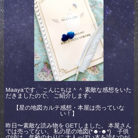
Maayaです、
こんにちは＾＾
素敵な感想をいた
だきましたので、
ご紹介します。
【星の地図カルテ感想・本屋は売っていな
い！】
昨日〜素敵な読み物を
GETしました。
本屋さん
では売ってない、
私の星の地図(*☻-☻*)
子供
の頃は、年齢のわりに
大人っぽい本を読むのが