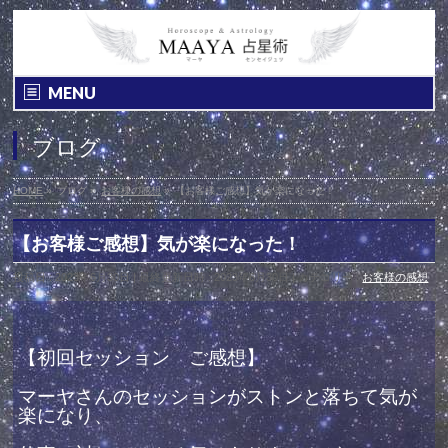
MENU
ブログ
HOME
»
ブログ
»
お客様の感想
»
【お客様ご感想】気が楽になった！
【お客様ご感想】気が楽になった！
投稿日 : 2023年6月30日
最終更新日時 : 2023年6月30日
カテゴリー :
お客様の感想
【初回セッション ご感想】
マーヤさんのセッションがストンと落ちて気が
楽になり、