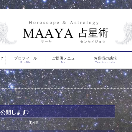
は？
プロフィール
ご提供メニュー
お客様の感想
Profile
Menu
Testimonials
ルを公開します♪
公開します♪
月12日
カテゴリー :
未分類