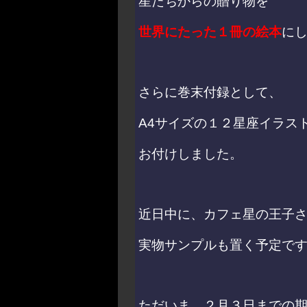
星たちからの贈り物を
世界にたった１冊の絵本
に
さらに巻末付録として、
A4サイズの１２星座イラス
お付けしました。
近日中に、カフェ星の王子
実物サンプルも置く予定で
ただいま、２月３日までの