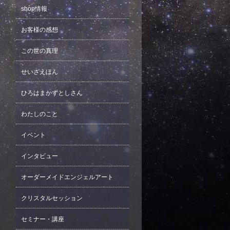
shop情報
お客様の感想
この世の真理
せいざえほん
ひろはまかずとしさん
わたしのこと
イベント
インタビュー
オーダーメイドエンジェルアート
クリスタルセッション
セミナー・講座