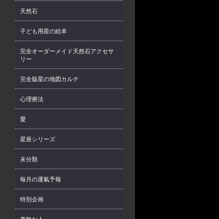
天然石
子ども用星の絵本
完全オーダーメイド天然石アクセサ
リー
完全版星の地図カルテ
心理療法
愛
星座シリーズ
未分類
毎月の運氣予報
特別企画