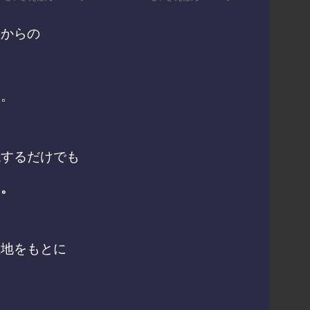
まからの
す。
現するだけでも
り
。
生地をもとに