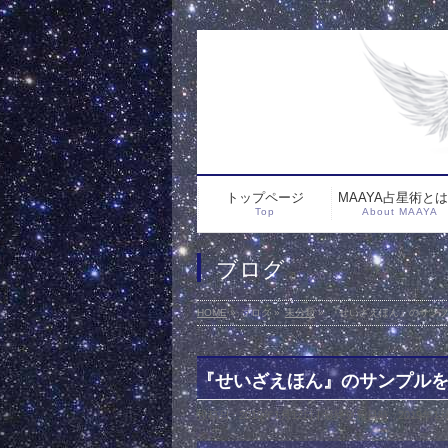
トップページ
MAAYA占星術と
Top
About MAAYA
ブログ
HOME
»
ブログ
»
未分類
»
『せいざえほん』のサンプ
『せいざえほん』のサンプルを
投稿日 : 2019年1月12日
最終更新日時 : 2019年1