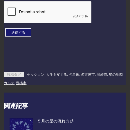
投稿タグ
セッション
,
人生を変える
,
占星術
,
名古屋市
,
岡崎市
,
星の地図
カルテ
,
豊橋市
関連記事
５月の星の流れ☆彡