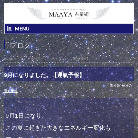
MENU
ブログ
HOME
»
ブログ
»
未分類
»
9月になりました。【運氣予報】
9月になりました。【運氣予報】
投稿日 : 2018年9月1日
最終更新日時 : 2018年9月11日
カテゴリー :
未分類
,
毎月の
運氣予報
9月1日になり、
この夏に起きた大きなエネルギー変化も