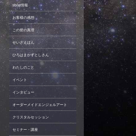
shop情報
お客様の感想
この世の真理
せいざえほん
ひろはまかずとしさん
わたしのこと
イベント
インタビュー
オーダーメイドエンジェルアート
クリスタルセッション
セミナー・講座