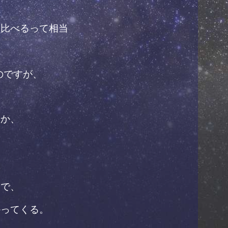
見比べるって相当
のですが、
うか、
。
とで、
かってくる。