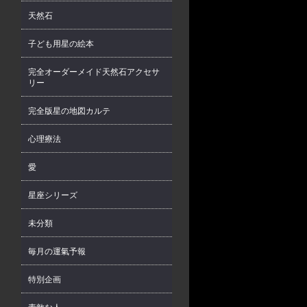
天然石
子ども用星の絵本
完全オーダーメイド天然石アクセサ
リー
完全版星の地図カルテ
心理療法
愛
星座シリーズ
未分類
毎月の運氣予報
特別企画