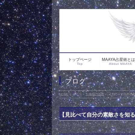
トップページ
MAAYA占星術と
Top
About MAAYA
ブログ
HOME
»
ブログ
»
お客様の感想
»
【見比べて自分の
【見比べて自分の素敵さを知
投稿日 : 2016年12月18日
最終更新日時 : 2017年