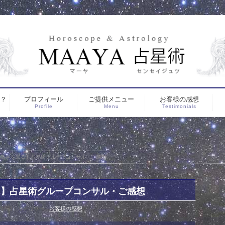
は？
プロフィール
ご提供メニュー
お客様の感想
Profile
Menu
Testimonials
素敵さを知る】占星術グループコンサル・ご感想
る】占星術グループコンサル・ご感想
1月6日
カテゴリー :
お客様の感想