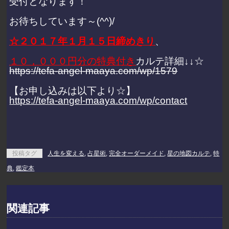
受付となります！
お待ちしています～(^^)/
☆２０１７年１月１５日締めきり
、
１０，０００円分の特典付き
カルテ詳細↓↓☆
https://tefa-angel-maaya.com/wp/1579
【お申し込みは以下より☆】
https://tefa-angel-maaya.com/wp/contact
投稿タグ
人生を変える
,
占星術
,
完全オーダーメイド
,
星の地図カルテ
,
特
典
,
鑑定本
関連記事