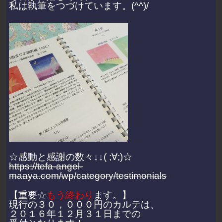
私は執筆をつづけています。(^^)/
☆感動と感謝の数々↓↓( ;∀;)☆
https://tefa-angel-
maaya.com/wp/category/testimonials
【重要☆
もう終わり
ます。】
現行の３０，０００円のカルテは、
２０１６年１２月３１日までの