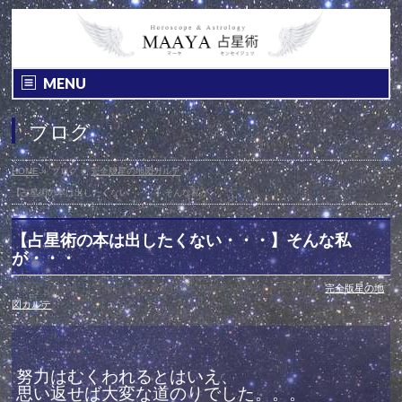
MENU
ブログ
HOME
»
ブログ
»
完全版星の地図カルテ
»
【占星術の本は出したくない・・・】そんな私が・・・
【占星術の本は出したくない・・・】そんな私
が・・・
投稿日 : 2016年11月25日
最終更新日時 : 2017年1月7日
カテゴリー :
完全版星の地
図カルテ
努力はむくわれるとはいえ、
思い返せば大変な道のりでした。。。