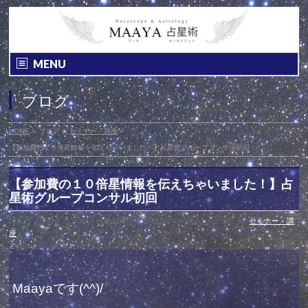
MENU
ブログ
HOME
»
ブログ
»
セミナー・講座
»
【参加費の１０倍星情報を伝えちゃいました！】占星術グループコンサル初回
【参加費の１０倍星情報を伝えちゃいました！】占
星術グループコンサル初回
投稿日 : 2016年11月1日
最終更新日時 : 2021年10月1日
カテゴリー :
セミナー・講
座
Maayaです(^^)/