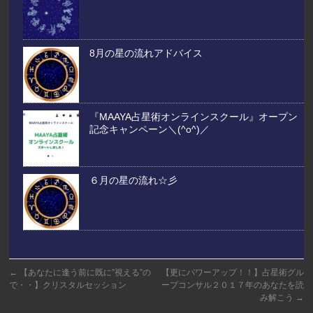
8月の星の流れアドバイス
『MAAYA占星術オンラインスクール』オープン
記念キャンペーン＼(^o^)／
６月の星の流れ☆彡
←
【あなたに逢う前に既に”視える”の
【更にパワーアップ！！】占星術グル
で・・】クリスタルセッション
ープコンサル２０１７年のあなたを読
み解こう
→