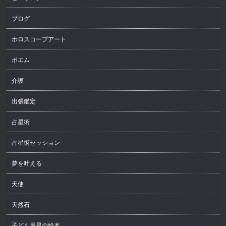
ブログ
ホロスコープアート
ポエム
介護
出張鑑定
占星術
占星術セッション
夢を叶える
天使
天然石
子ども用星の絵本