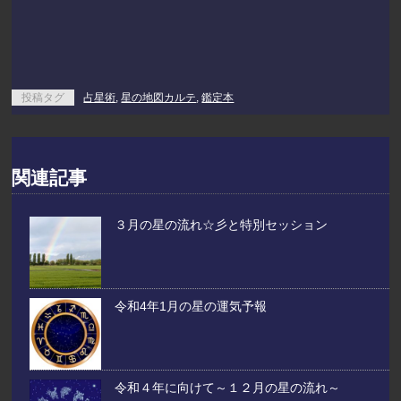
投稿タグ
占星術
,
星の地図カルテ
,
鑑定本
関連記事
３月の星の流れ☆彡と特別セッション
令和4年1月の星の運気予報
令和４年に向けて～１２月の星の流れ～