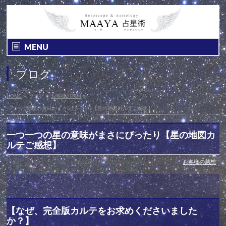
MENU
ブログ
HOME
»
ブログ
»
お客様の感想
»
一つ一つの星の意味がまさにぴったり【星の地図カルテご感想】
一つ一つの星の意味がまさにぴったり【星の地図カ
ルテご感想】
投稿日 : 2016年8月18日
最終更新日時 : 2021年10月1日
カテゴリー :
お客様の感想
【なぜ、完全版カルテをお求めくださいました
か？】