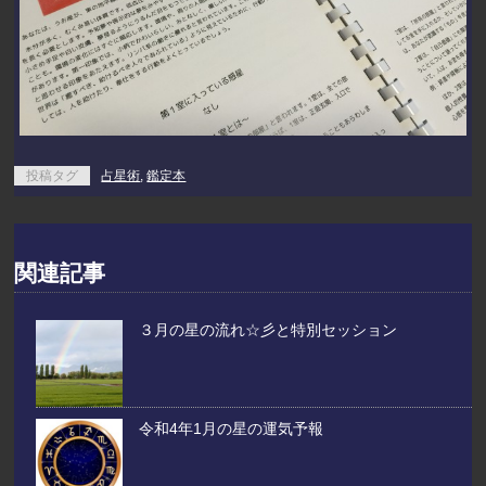
投稿タグ
占星術
,
鑑定本
関連記事
３月の星の流れ☆彡と特別セッション
令和4年1月の星の運気予報