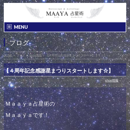
MENU
ブログ
HOME
»
ブログ
»
shop情報
»
【４周年記念感謝星まつりスタートします☆】
【４周年記念感謝星まつりスタートします☆】
投稿日 : 2016年7月26日
最終更新日時 : 2016年7月26日
カテゴリー :
shop情報
Ｍａａｙａ占星術の
Ｍａａｙａです！