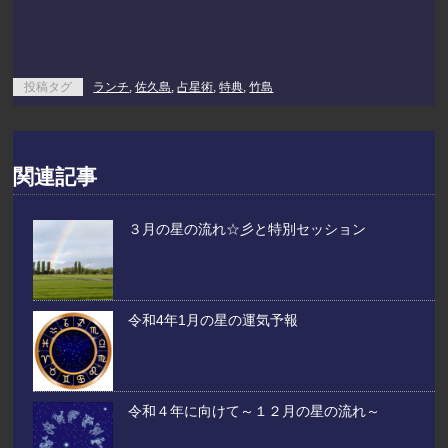
投稿タグ
ランチ
,
佐久島
,
占星術
,
特典
,
竹島
関連記事
３月の星の流れ☆彡と特別セッション
令和4年1月の星の運気予報
令和４年に向けて～１２月の星の流れ～