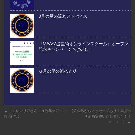
8月の星の流れアドバイス
『MAAYA占星術オンラインスクール』オープン
記念キャンペーン＼(^o^)／
６月の星の流れ☆彡
←
【エレマリアさんＩＮ竹島ツアーご
【佐久島からメッセージあり！星まつ
報告(^^♪】
り企画変更いたしました！！
☆：：：】
→