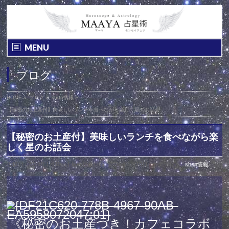
MENU
ブログ
HOME
»
ブログ
»
shop情報
»
【秘密のお土産付】美味しいランチを食べながら楽しく星のお話会
【秘密のお土産付】美味しいランチを食べながら楽
しく星のお話会
投稿日 : 2016年1月10日
最終更新日時 : 2016年1月10日
カテゴリー :
shop情報
《秘密のお土産つき！カフェコラボ