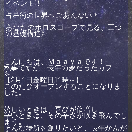
イベント！
占星術の世界へごあんない＊
あなたのホロスコープで見る、三つ
の基礎構造》
こんにちは、Ｍａａｙａです！
私事ですが、長年の夢だったカフェ
を、
【2月1日金曜日11時～】
このたびオープンすることになりま
した。
嬉しいときは、喜びが倍増し
辛いときは、その辛さが吹き飛んでし
まう。
そんな場所を創りたいと、長年かんが