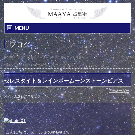
MENU
ブログ
HOME
»
ブログ
»
完全オーダーメイド天然石アクセサリー
»
セレスタイト＆レインボームーンストーンピアス
セレスタイト＆レインボームーンストーンピアス
投稿日 : 2013年1月30日
最終更新日時 : 2013年1月30日
カテゴリー :
完全オーダー
メイド天然石アクセサリー
こんにちは、てーふぁのmayaです。