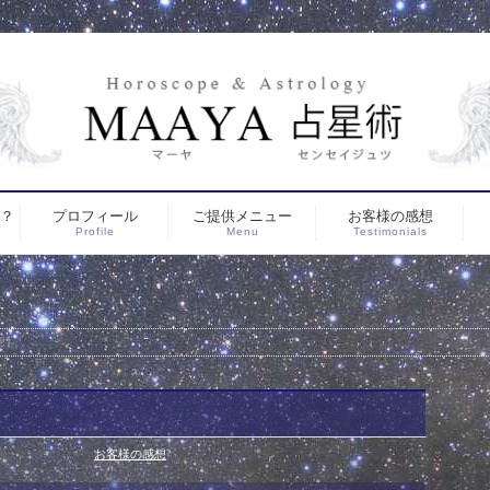
は？
プロフィール
ご提供メニュー
お客様の感想
Profile
Menu
Testimonials
想】
3日
カテゴリー :
お客様の感想