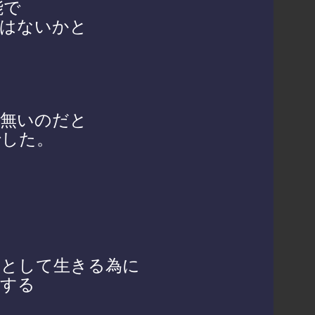
能で
ではないかと
も無いのだと
でした。
間として生きる為に
手する