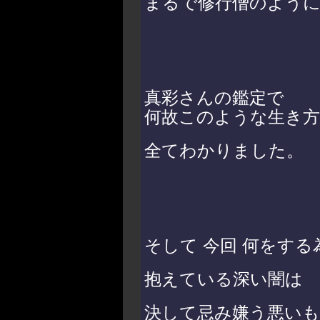
まるで修行僧のように
真彩さんの鑑定で
何故このような生き
全てわかりました。
そして 今回 何をす
抱えている深い闇は
決して忌み嫌う悪い