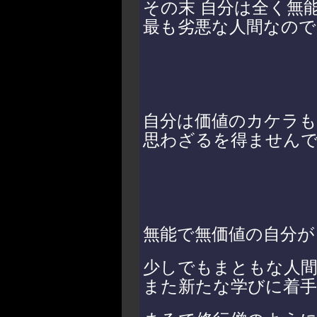
その末 自分は全く無
最も劣悪な人間なの
自分は価値のカケラ
思わざるを得ません
無能で無価値の自分が
少しでもまともな人
また新たな学びに着