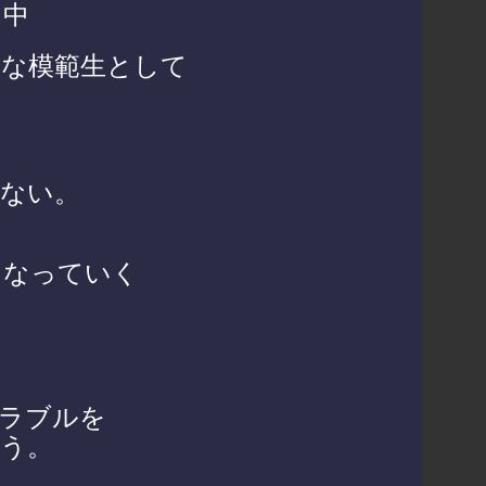
る中
目な模範生として
。
らない。
くなっていく
ラブルを
う。