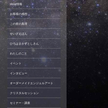
shop情報
お客様の感想
この世の真理
せいざえほん
ひろはまかずとしさん
わたしのこと
イベント
インタビュー
オーダーメイドエンジェルアート
クリスタルセッション
セミナー・講座