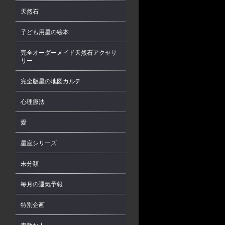
天然石
子ども用星の絵本
完全オーダーメイド天然石アクセサ
リー
完全版星の地図カルテ
心理療法
愛
星座シリーズ
未分類
毎月の運氣予報
特別企画