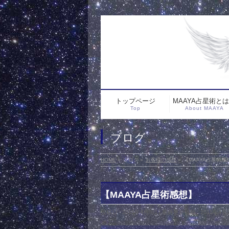
トップページ
MAAYA占星術と
Top
About MAAYA
ブログ
HOME
»
ブログ
»
お客様の感想
»
【MAAYA占星術感
【MAAYA占星術感想】
投稿日 : 2015年4月3日
最終更新日時 : 2015年4月