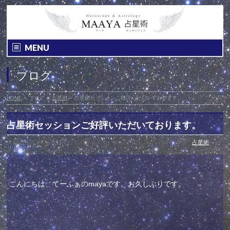
MENU
ブログ
HOME
»
ブログ
»
占星術
»
占星術セッションご好評いただいております。
占星術セッションご好評いただいております。
投稿日 : 2012年12月19日
最終更新日時 : 2012年12月19日
カテゴリー :
占星術
こんにちは、てーふぁのmayaです。お久しぶりです。