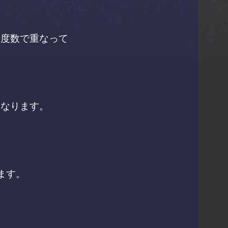
の度数で重なって
となります。
ます。