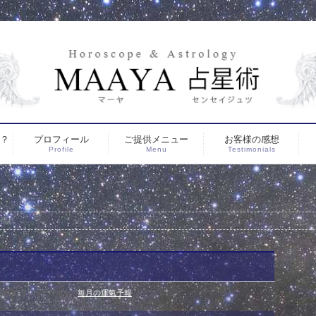
は？
プロフィール
ご提供メニュー
お客様の感想
Profile
Menu
Testimonials
の流れ
2月30日
カテゴリー :
毎月の運氣予報