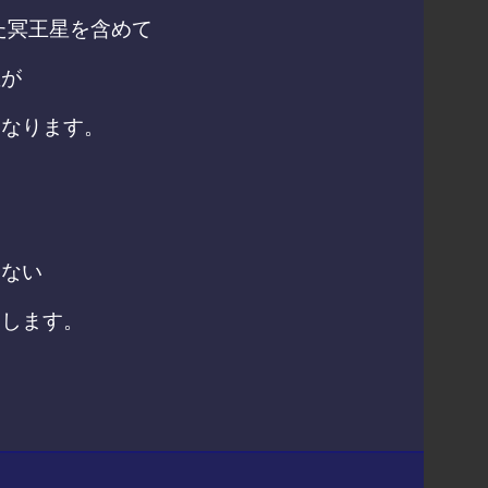
た冥王星を含めて
星が
になります。
らない
らします。