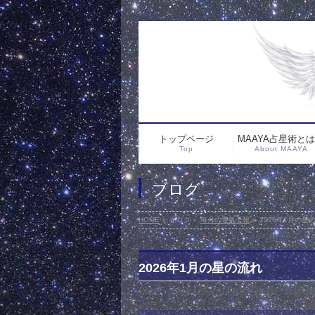
トップページ
MAAYA占星術と
Top
About MAAYA
ブログ
HOME
»
ブログ
»
毎月の運氣予報
»
2026年1月の星
2026年1月の星の流れ
投稿日 : 2025年12月30日
最終更新日時 : 2025年1