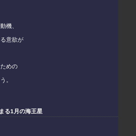
る動機、
する意欲が
るための
ょう。
まる1月の海王星