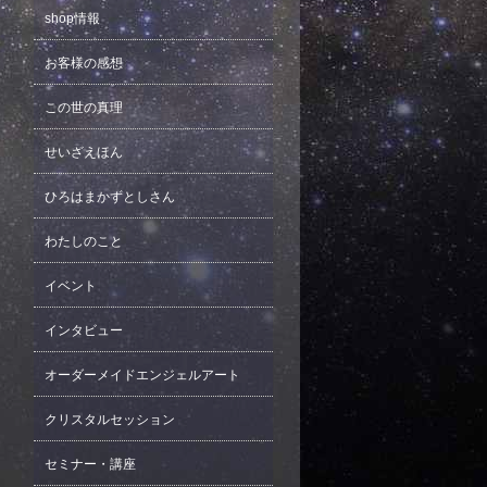
shop情報
お客様の感想
この世の真理
せいざえほん
ひろはまかずとしさん
わたしのこと
イベント
インタビュー
オーダーメイドエンジェルアート
クリスタルセッション
セミナー・講座