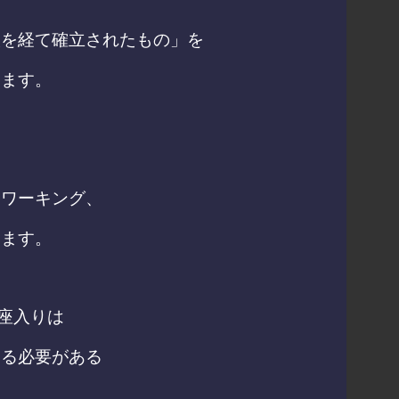
誤を経て確立されたもの」を
します。
トワーキング、
めます。
じ座入りは
する必要がある
。