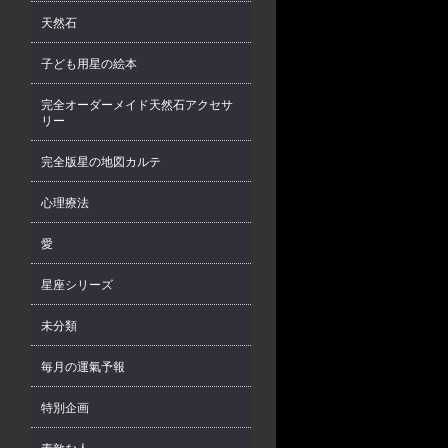
天然石
子ども用星の絵本
完全オーダーメイド天然石アクセサ
リー
完全版星の地図カルテ
心理療法
愛
星座シリーズ
未分類
毎月の運氣予報
特別企画