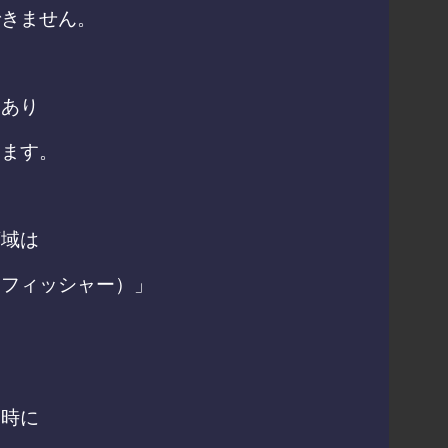
できません。
にあり
します。
領域は
・
フィッシャー）」
同時に