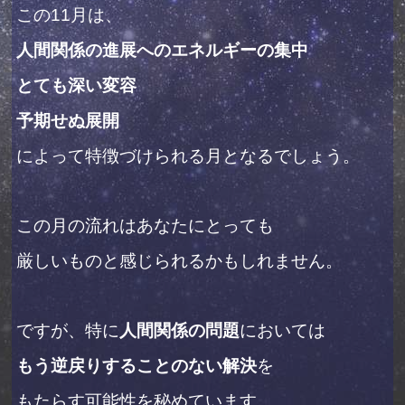
この11月は、
人間関係の進展へのエネルギーの集中
とても深い変容
予期せぬ展開
によって特徴づけられる月となるでしょう。
この月の流れは
あなたにとっても
厳しいものと感じられるかもしれません。
ですが、特に
人間関係の問題
においては
もう逆戻りすることのない解決
を
もたらす可能性を秘めています。