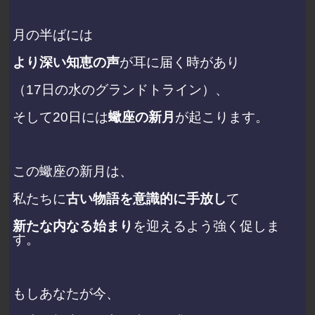
月の半ばには
より深い知恵の声
が耳に届く時があり
（17日の水のグランドトライン）、
そして20日には
蠍座の新月
が起こります。
この蠍座の新月は、
私たちに
古い物語を意識的に手放し
て
新たな内なる始まり
を迎えるよう強く促しま
す。
もしあなたが今、