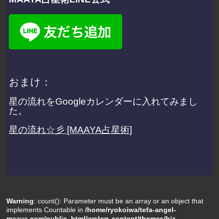
おまけ：
星の流れをGoogleカレンダーに入れてみまし
た。
星の流れ☆彡 [MAAYA占星術]
Warning
: count(): Parameter must be an array or an object that
implements Countable in
/home/ryokoiwa/tefa-angel-
maaya.com/public_html/wp/wp-content/themes/biz-