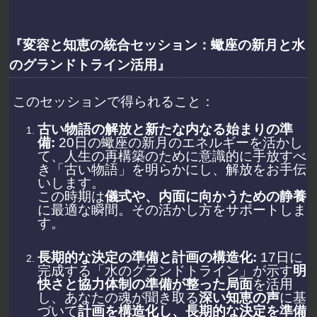
『変容と知恵の統合セッション：蠍座の新月と水
のグランドトライン活用』
このセッションで得られること：
古い物語の解放と新たな内なる始まりの準
備:
20日の蠍座の新月のエネルギーを活かし
て、人生の再構築のために意識的に手放すべ
き「古い物語」を明らかにし、解放をお手伝
いします。
この時期は
儀式や、内面に向かうための静養
に最適な瞬間。その活かし方をサポートしま
す。
長期的な決定の準備と計画の構造化:
17日に
完成する「水のグランドトライン」が示す
明
快さと協力体制の準備が整った局面
を活用
し、あなたの魂が聞き取る
深い知恵の声
に基
づいて
計画を構造化し、長期的な決定を準備