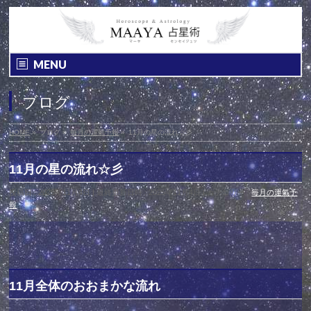
MENU
ブログ
HOME
»
ブログ
»
毎月の運氣予報
»
11月の星の流れ☆彡
11月の星の流れ☆彡
投稿日 : 2025年11月4日
最終更新日時 : 2025年11月4日
カテゴリー :
毎月の運氣予
報
11月全体のおおまかな流れ