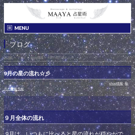
MENU
ブログ
HOME
»
ブログ
»
shop情報
»
9月の星の流れ☆彡
9月の星の流れ☆彡
投稿日 : 2023年8月31日
最終更新日時 : 2023年8月31日
カテゴリー :
shop情報
,
毎
月の運氣予報
９月全体の流れ
9月は、いつもに比べると星の流れが穏やかで