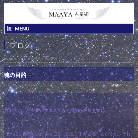
MENU
ブログ
HOME
»
ブログ
»
占星術
»
魂の目的
魂の目的
投稿日 : 2012年7月27日
最終更新日時 : 2012年7月27日
カテゴリー :
占星術
誰にでも、この世に生まれてきた目的がありますね。
それは、自分が大好きなこと にヒントがある というか、それ