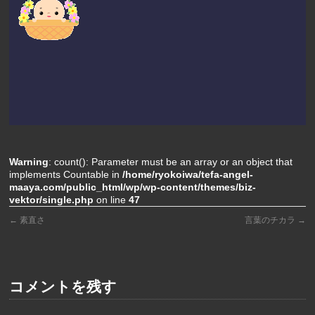
Warning
: count(): Parameter must be an array or an object that
implements Countable in
/home/ryokoiwa/tefa-angel-
maaya.com/public_html/wp/wp-content/themes/biz-
vektor/single.php
on line
47
←
素直さ
言葉のチカラ
→
コメントを残す