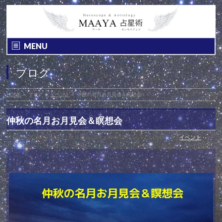
MENU
ブログ
HOME
»
ブログ
»
イベント
»
仲秋の名月お月見会＆瞑想会
仲秋の名月お月見会＆瞑想会
投稿日 : 2019年9月10日
最終更新日時 : 2019年9月14日
カテゴリー :
イベント