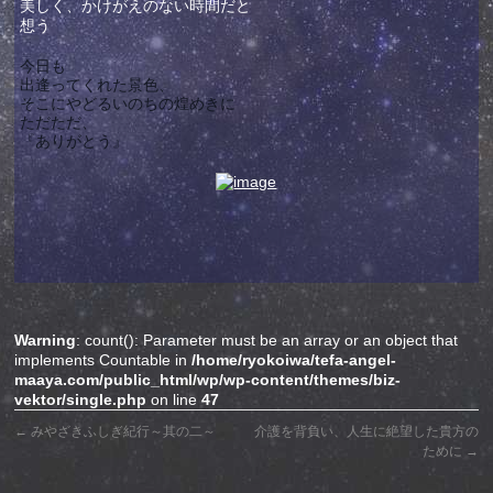
美しく、かけがえのない時間だと
想う
今日も
出逢ってくれた景色、
そこにやどるいのちの煌めきに
ただただ、
『ありがとう』
Warning
: count(): Parameter must be an array or an object that
implements Countable in
/home/ryokoiwa/tefa-angel-
maaya.com/public_html/wp/wp-content/themes/biz-
vektor/single.php
on line
47
←
みやざきふしぎ紀行～其の二～
介護を背負い、人生に絶望した貴方の
ために
→