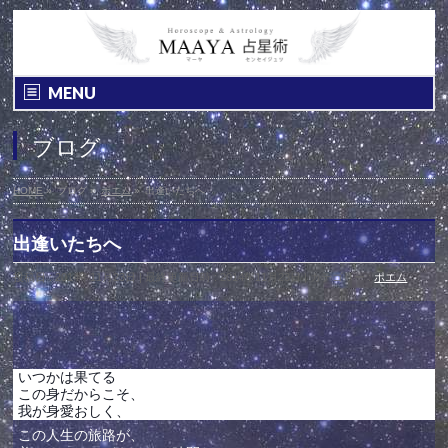
MENU
ブログ
HOME
»
ブログ
»
ポエム
»
出逢いたちへ
出逢いたちへ
投稿日 : 2014年11月23日
最終更新日時 : 2014年11月23日
カテゴリー :
ポエム
いつかは果てる
この身だからこそ、
我が身愛おしく、
この人生の旅路が、