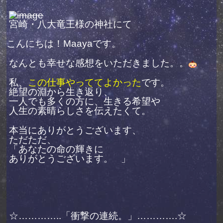
宮崎・八大竜王様の神社にて
こんにちは！Maayaです。
なんとも幸せな感想をいただきました。。
私、
この仕事やっててよかった
です。
絶望の淵から生き返り、
一人でも多くの方に、生きる希望や
人生の素晴らしさを伝えたくて。
本当にありがとうございます、
ただただ、
「あなたの命の輝きに
ありがとうございます。
」
☆…………..「衝撃の連続。」………….☆