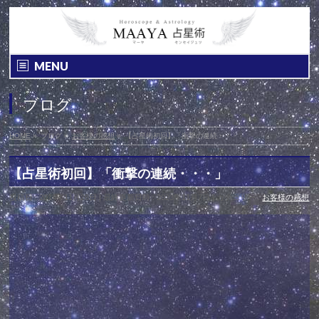
MENU
ブログ
HOME
»
ブログ
»
お客様の感想
»
【占星術初回】「衝撃の連続・・・」
【占星術初回】「衝撃の連続・・・」
投稿日 : 2014年11月28日
最終更新日時 : 2023年11月7日
カテゴリー :
お客様の感想