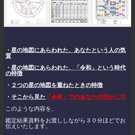
・
星の地図にあらわれた、あなたという人の気
質
・
星の地図にあらわれた、「令和」という時代
の特徴
・
２つの星の地図を重ねたときの特徴
・
そこから見た
「令和」でのあなたの活かし方
このような内容を、
鑑定結果資料をお渡ししながら３０分ほどでお
伝えいたします。