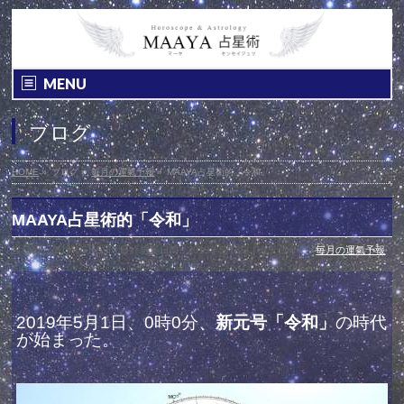
MENU
ブログ
HOME
»
ブログ
»
毎月の運氣予報
»
MAAYA占星術的「令和」
MAAYA占星術的「令和」
投稿日 : 2019年5月5日
最終更新日時 : 2019年5月8日
カテゴリー :
毎月の運氣予報
2019年5月1日、0時0分、
新元号「令和」
の時代
が始まった。