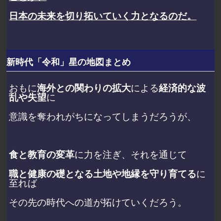
日本の未来を切り拓いていく力となるのだ。
新時代「令和」星の地図まとめ
おもに
海外との関わりの拡大
による
経済的な波
乱や失望
に
意識を奪われがちになってしまうだろうが、
食と教育の変革
に力を注ぎ、それを通じて
職と健康の礎となる土地や地縁を守り育てる
に
至れば
その先の時代への道が拓けていくだろう。