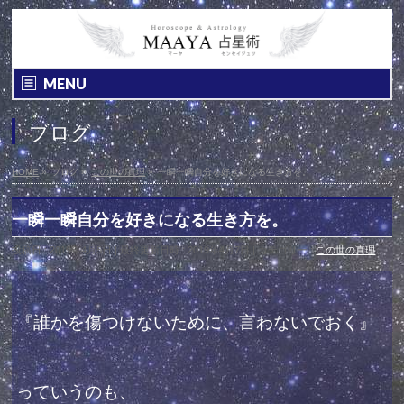
MENU
ブログ
HOME
»
ブログ
»
この世の真理
»
一瞬一瞬自分を好きになる生き方を。
一瞬一瞬自分を好きになる生き方を。
投稿日 : 2019年4月5日
最終更新日時 : 2019年4月7日
カテゴリー :
この世の真理
『誰かを傷つけないために、言わないでおく』
っていうのも、