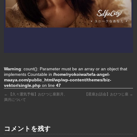
Warning
: count(): Parameter must be an array or an object that
implements Countable in
/home/ryokoiwa/tefa-angel-
maaya.com/public_html/wp/wp-content/themes/biz-
vektor/single.php
on line
47
←
【久々運気予報】おひつじ座新月、
【星座お話会】おひつじ座
→
満月について
コメントを残す