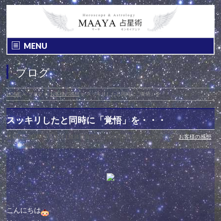
MENU
ブログ
HOME
»
ブログ
»
お客様の感想
»
スッキリしたと同時に「覚悟」を・・・
スッキリしたと同時に「覚悟」を・・・
投稿日 : 2014年9月16日
最終更新日時 : 2014年9月16日
カテゴリー :
お客様の感想
こんにちは