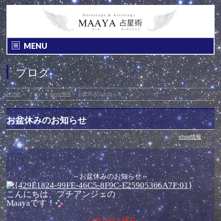
MENU
ブログ
HOME
»
ブログ
»
shop情報
»
お盆休みのお知らせ
お盆休みのお知らせ
投稿日 : 2014年8月16日
最終更新日時 : 2014年8月16日
カテゴリー :
shop情報
～お盆休みのお知らせ～
こんにちは、プチアンジェの
Maayaです！
『8月16日土曜日