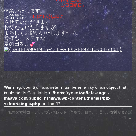
17日日曜日』
休業いたします。
返信等は、
18日の10時以降に
させていただきます。
お待たせいたしますが、
よろしくお願いいたします^ – ^。
皆様も、ステキな
夏の日を…
Warning
: count(): Parameter must be an array or an object that
implements Countable in
/home/ryokoiwa/tefa-angel-
maaya.com/public_html/wp/wp-content/themes/biz-
vektor/single.php
on line
47
←
妖精の女神コーデリアブレスレット
言葉で、目で。。美しい女神がまた誕
生
→