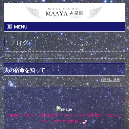
MENU
ブログ
HOME
»
ブログ
»
お客様の感想
»
夫の宿命を知って・・・
夫の宿命を知って・・・
投稿日 : 2014年6月5日
最終更新日時 : 2014年6月5日
カテゴリー :
お客様の感想
「結婚」それは 喜怒哀楽すべてをわかちあう男女の一つのかた
ち。 すてきな約束。