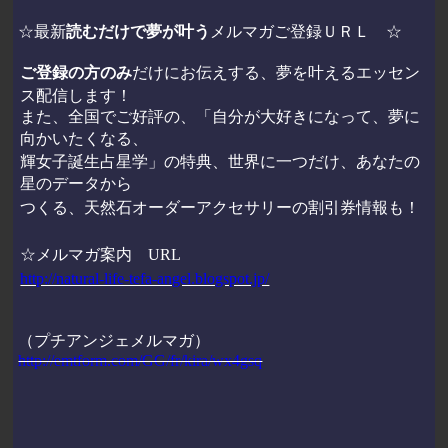
☆最新
読むだけで夢が叶う
メルマガご登録ＵＲＬ ☆
ご登録の方のみ
だけにお伝えする、夢を叶えるエッセン
ス配信します！
また、全国でご好評の、「自分が大好きになって、夢に
向かいたくなる、
輝女子誕生占星学」の特典、世界に一つだけ、あなたの
星のデータから
つくる、天然石オーダーアクセサリーの割引券情報も！
☆メルマガ案内
URL
http://natural-life-tefa-angel.blogspot.jp/
（プチアンジェメルマガ）
http://emtform.com/GG/fr/kira/wx4gsq