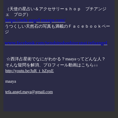
（天使の星占い＆アクセサリーｓｈｏｐ プチアンジ
ェ ブログ）
https://tefa-angel-maaya.com/
うつくしい天然石の写真も満載のＦａｃｅｂｏｏｋペー
ジ
www.facebook.com/tenshinohoshiuranai.tefaangel
☆西洋占星術でなにがわかる？
maaya
ってどんな人？
そんな疑問を解消、プロフィール動画はこちら↓↓
http://youtu.be/JuR_t_hZpxE
maaya
tefa.angel.maya@gmail.com