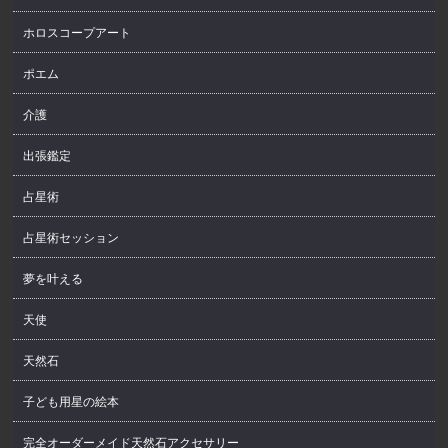
ホロスコープアート
ポエム
介護
出張鑑定
占星術
占星術セッション
夢を叶える
天使
天然石
子ども用星の絵本
完全オーダーメイド天然石アクセサリー