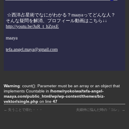
☆西洋占星術でなにがわかる？
maaya
ってどんな人？
そんな疑問を解消、プロフィール動画はこちら↓↓
http://youtu.be/JuR_t_hZpxE
maaya
tefa.angel.maya@gmail.com
Warning
: count(): Parameter must be an array or an object that
implements Countable in
/home/ryokoiwa/tefa-angel-
maaya.com/public_html/wp/wp-content/themes/biz-
vektor/single.php
on line
47
←
失うことで得た・・・
夫婦仲に悩んだ時の「コレ」
→