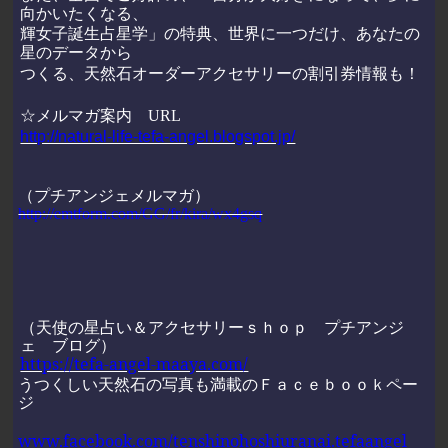
向かいたくなる、
輝女子誕生占星学」の特典、世界に一つだけ、あなたの
星のデータから
つくる、天然石オーダーアクセサリーの割引券情報も！
☆メルマガ案内
URL
http://natural-life-tefa-angel.blogspot.jp/
（プチアンジェメルマガ）
http://emtform.com/GG/fr/kira/wx4gsq
（天使の星占い＆アクセサリーｓｈｏｐ プチアンジ
ェ ブログ）
https://tefa-angel-maaya.com/
うつくしい天然石の写真も満載のＦａｃｅｂｏｏｋペー
ジ
www.facebook.com/tenshinohoshiuranai.tefaangel