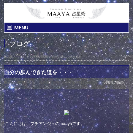
MENU
ブログ
HOME
»
ブログ
»
お客様の感想
»
自分の歩んできた道を・・・
自分の歩んできた道を・・・
投稿日 : 2014年5月6日
最終更新日時 : 2014年5月6日
カテゴリー :
お客様の感想
こんにちは、プチアンジェのmaayaです。