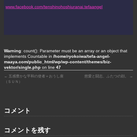
www.facebook.com/tenshinohoshiuranai.tefaangel
Warning
: count(): Parameter must be an array or an object that
implements Countable in
/home/ryokoiwa/tefa-angel-
maaya.com/public_html/wp/wp-content/themes/biz-
vektor/single.php
on line
47
←
五感豊かな平和の使者＝おうし座
慈愛と闘志、ふたつの顔。
→
（ＳＵＮ）
コメント
コメントを残す