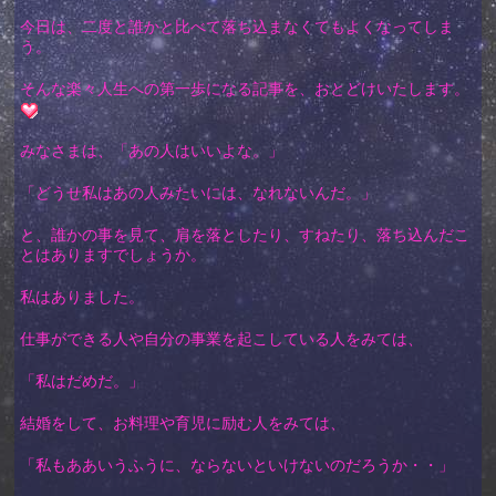
今日は、二度と誰かと比べて落ち込まなくてもよくなってしま
う。
そんな楽々人生への第一歩になる記事を、おとどけいたします。
みなさまは、「あの人はいいよな。」
「どうせ私はあの人みたいには、なれないんだ。」
と、誰かの事を見て、肩を落としたり、すねたり、落ち込んだこ
とはありますでしょうか。
私はありました。
仕事ができる人や自分の事業を起こしている人をみては、
「私はだめだ。」
結婚をして、お料理や育児に励む人をみては、
「私もああいうふうに、ならないといけないのだろうか・・」