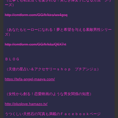
ーズ）
http://emtform.com/GG/fr/kira/wx4gsq
（あなたもヒーローになれる！夢と希望を与える素敵男性シリー
ズ）
http://emtform.com/GG/fr/kila/Q6X7rt
ＢＬＯＧ
（天使の星占い＆アクセサリーｓｈｏｐ プチアンジェ）
https://tefa-angel-maaya.com/
（女性から創る！恋愛映画のような男女関係の知恵）
http://pluslove.hamazo.tv/
うつくしい天然石の写真も満載のＦａｃｅｂｏｏｋページ