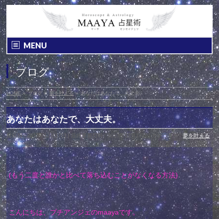
MENU
ブログ
HOME
»
ブログ
»
夢を叶える
»
あなたはあなたで、大丈夫。
あなたはあなたで、大丈夫。
投稿日 : 2013年12月17日
最終更新日時 : 2013年12月17日
カテゴリー :
夢を叶える
(もう二度と誰かと比べて落ち込むことがなくなる方法)
こんにちは、プチアンジェのmaayaです。