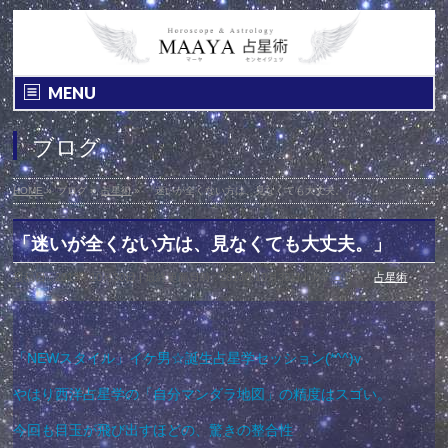
MENU
ブログ
HOME
»
ブログ
»
占星術
»
「迷いが全くない方は、見なくても大丈夫。」
「迷いが全くない方は、見なくても大丈夫。」
投稿日 : 2013年10月30日
最終更新日時 : 2013年10月30日
カテゴリー :
占星術
「NEWスタイル」イケ男☆誕生占星学セッション(*^^)v
やはり西洋占星学の「自分マンダラ地図」の精度はスゴい。
今回も目玉が飛び出すほどの、驚きの整合性