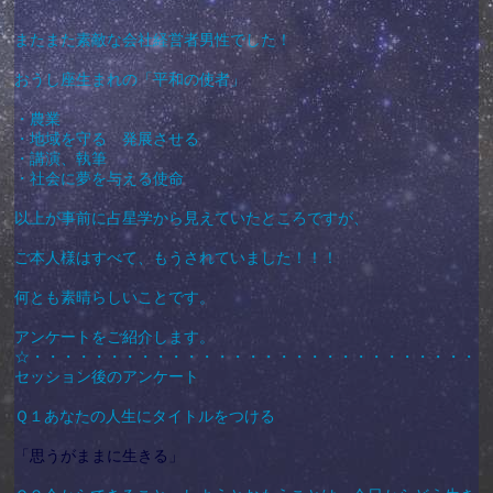
またまた素敵な会社経営者男性でした！
おうし座生まれの「平和の使者」
・農業
・地域を守る 発展させる
・講演、執筆
・社会に夢を与える使命
以上が事前に占星学から見えていたところですが、
ご本人様はすべて、もうされていました！！！
何とも素晴らしいことです。
アンケートをご紹介します。
☆・・・・・・・・・・・・・・・・・・・・・・・・・・・・・・
セッション後のアンケート
Ｑ１あなたの人生にタイトルをつける
「思うがままに生きる」