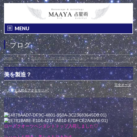
MENU
ブログ
HOME
»
ブログ
»
完全オーダーメイド天然石アクセサリー
»
美を製造？
美を製造？
投稿日 : 2013年10月17日
最終更新日時 : 2013年10月17日
カテゴリー :
完全オーダ
ーメイド天然石アクセサリー
ローズクオーツペンダントトップ入荷しました♡
☆ハートを開き、美しさを引き出す。