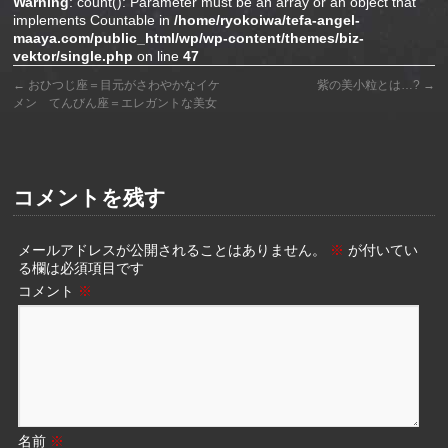
Warning
: count(): Parameter must be an array or an object that
implements Countable in
/home/ryokoiwa/tefa-angel-
maaya.com/public_html/wp/wp-content/themes/biz-
vektor/single.php
on line
47
←
おひつじ座＝目元がさわやかなイケ
紫の美小粒とは…?
→
メン てんびん座＝エレガントな美女
コメントを残す
メールアドレスが公開されることはありません。
※
が付いてい
る欄は必須項目です
コメント
※
名前
※