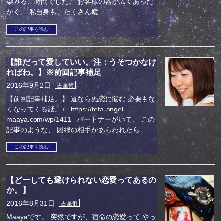
染みる、時間でした。 お客様の器が広くあった
かく、 私自身も、たくさん癒 …
この記事を読む
【誰だって愛していい。注：うそつかなけ
ればね。】※前回記事補足
2016年9月2日
占星術
【前回記事補足。】 道ならぬ恋に悩む 必要もな
くなってくる話。↓↓ https://tefa-angel-
maaya.com/wp/1411 パートナーがいて、 この
記事のような、 因縁の相手があらわれたら …
この記事を読む
【どーしても避けられない恋愛ってあるの
か。】
2016年8月31日
占星術
Maayaです。 突然ですが、宿命の恋愛って やっ