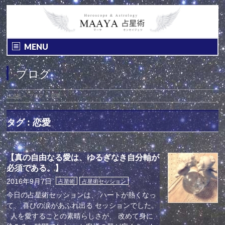
MENU
ブログ
HOME
»
ブログ
»
恋愛
タグ : 恋愛
【真の自由なる愛は、ゆるぎなき自分軸が
必須である。】
2016年9月7日
占星術
占星術セッション
今日の占星術セッションは、 ハートが熱くなっ
て、 喜びの涙があふれ出る セッションでした。
人を愛することの素晴らしさが、 改めて身に