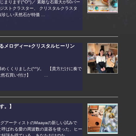
じまります(^O^)／ 素敵な石最大が50パー
メジストクラスター、 クリスタルクラスタ
数珍しい天然石が特価 …
るメロディー+クリスタルヒーリン
めくくりました(^^)/。 【貴方だけに奏で
+天然石買い付け】 …
す。】
グアーティストのMaayaの新しい試みで
と呼ばれる愛の周波数の楽器を使った、ヒー
ご好評を得ている、あなただけのた …