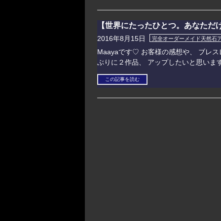
【世界にたったひとつ。あなただ
2016年8月15日
完全オーダーメイド天然石
Maayaです♡ お客様の感想や、 ブレス
ぶりに２作品、 アップしたいと思いま
この記事を読む