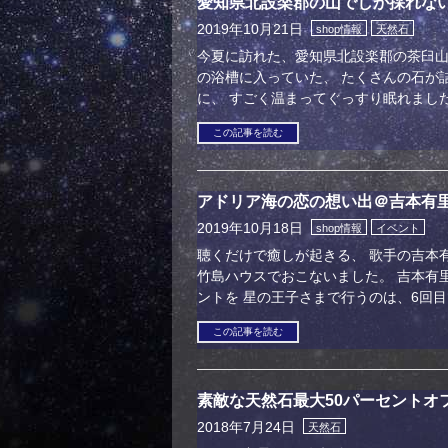
愛知県北設楽郡の山でしか採れな
2019年10月21日
shop情報
天然石
今夏に訪れた、愛知県北設楽郡の茶臼山
の浴槽に入っていた、 たくさんの石が
に、 すごく温まってぐっすり眠れまし
この記事を読む
アドリア海の恋の想い出＠吉本有
2019年10月18日
shop情報
イベント
聴くだけで癒しが起きる、 歌手の吉本
竹島ハウスでおこないました。 吉本有
ントを 星の王子さまで行うのは、6回目です
この記事を読む
素敵な天然石最大50パーセントオ
2018年7月24日
天然石