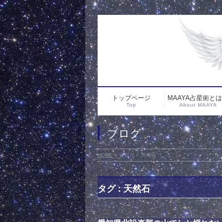
トップページ
MAAYA占星術と
Top
About MAAYA
ブログ
HOME
»
ブログ
»
天然石
タグ : 天然石