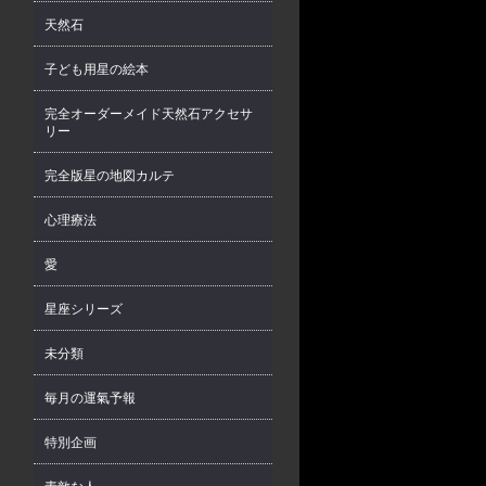
天然石
子ども用星の絵本
完全オーダーメイド天然石アクセサ
リー
完全版星の地図カルテ
心理療法
愛
星座シリーズ
未分類
毎月の運氣予報
特別企画