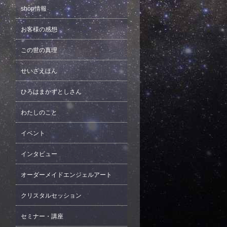
shop情報
お客様の感想
この世の真理
せいざえほん
ひろはまかずとしさん
わたしのこと
イベント
インタビュー
オーダーメイドエンジェルアート
クリスタルセッション
セミナー・講座