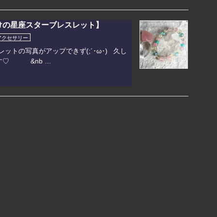
けの星座スターブレスレット】
アクセサリー
レットの写真がアップできず(;´･ω･) 久し
す♡ &nb …