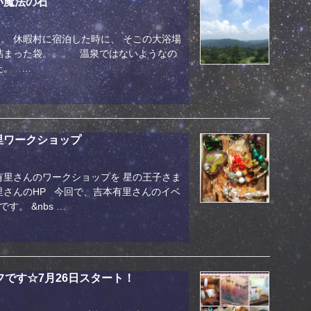
い魔法の石
。 休暇村に宿泊した時に、 そこの大浴場
詰まった袋。。。 温泉ではないようなの
た。 …
里ワークショップ
有里さんのワークショップを 星の王子さま
里さんのHP 今回で、吉本有里さんのイベ
。 &nbs …
フです☆7月26日スタート！