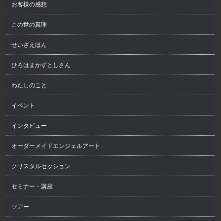
お客様の感想
この世の真理
せいざえほん
ひろはまかずとしさん
わたしのこと
イベント
インタビュー
オーダーメイドエンジェルアート
クリスタルセッション
セミナー・講座
ツアー