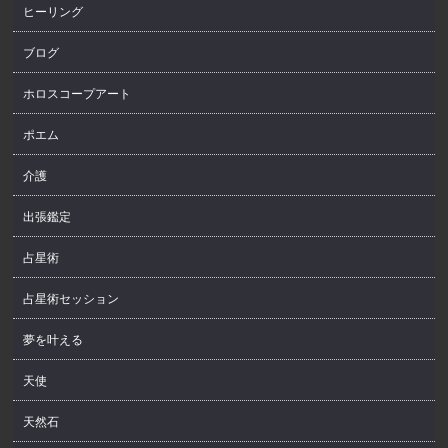
ヒーリング
ブログ
ホロスコープアート
ポエム
介護
出張鑑定
占星術
占星術セッション
夢を叶える
天使
天然石